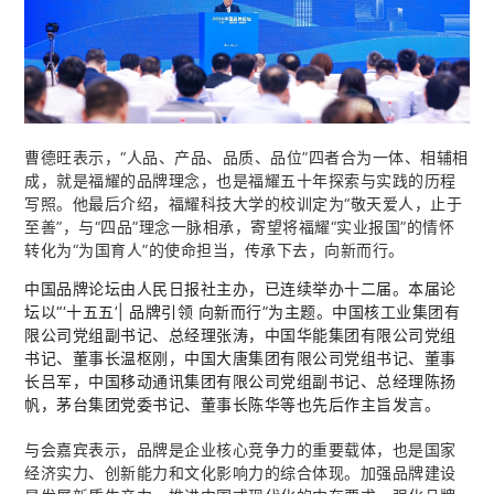
曹德旺表示，“人品、产品、品质、品位”四者合为一体、相辅相
成，就是福耀的品牌理念，也是福耀五十年探索与实践的历程
写照。他最后介绍，福耀科技大学的校训定为“敬天爱人，止于
至善”，与“四品”理念一脉相承，寄望将福耀“实业报国”的情怀
转化为“为国育人”的使命担当，传承下去，向新而行。
中国品牌论坛由人民日报社主办，已连续举办十二届。本届论
坛以“‘十五五’| 品牌引领 向新而行”为主题。中国核工业集团有
限公司党组副书记、总经理张涛，中国华能集团有限公司党组
书记、董事长温枢刚，中国大唐集团有限公司党组书记、董事
长‌吕军，中国移动通讯集团有限公司党组副书记、总经理陈扬
帆，茅台集团党委书记、董事长陈华等也先后作主旨发言。
与会嘉宾表示，品牌是企业核心竞争力的重要载体，也是国家
经济实力、创新能力和文化影响力的综合体现。加强品牌建设