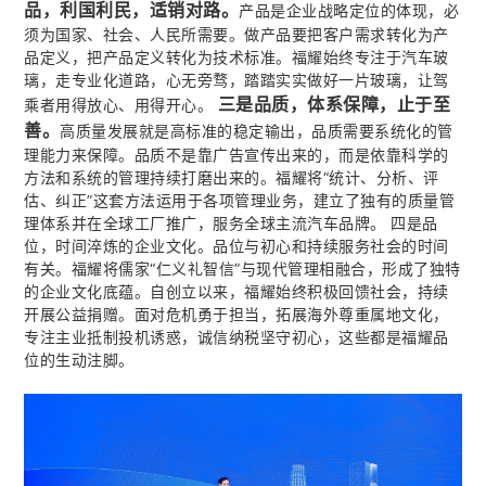
品，利国利民，适销对路。
产品是企业战略定位的体现，必
须为国家、社会、人民所需要。做产品要把客户需求转化为产
品定义，把产品定义转化为技术标准。福耀始终专注于汽车玻
璃，走专业化道路，心无旁骛，踏踏实实做好一片玻璃，让驾
三是品质，体系保障，止于至
乘者用得放心、用得开心。
善。
高质量发展就是高标准的稳定输出，品质需要系统化的管
理能力来保障。品质不是靠广告宣传出来的，而是依靠科学的
方法和系统的管理持续打磨出来的。福耀将“统计、分析、评
估、纠正”这套方法运用于各项管理业务，建立了独有的质量管
理体系并在全球工厂推广，服务全球主流汽车品牌。 四是品
位，时间淬炼的企业文化。品位与初心和持续服务社会的时间
有关。福耀将儒家“仁义礼智信”与现代管理相融合，形成了独特
的企业文化底蕴。自创立以来，福耀始终积极回馈社会，持续
开展公益捐赠。面对危机勇于担当，拓展海外尊重属地文化，
专注主业抵制投机诱惑，诚信纳税坚守初心，这些都是福耀品
位的生动注脚。