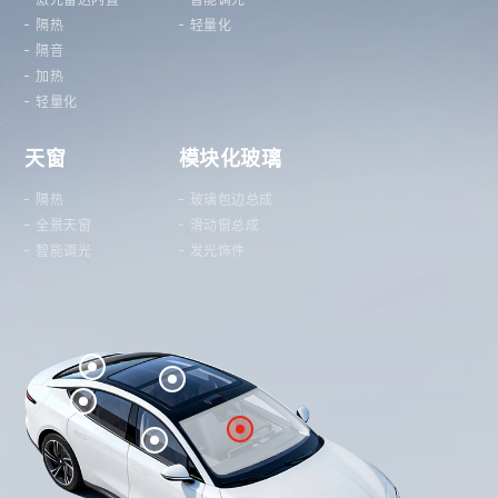
隔热
轻量化
隔音
加热
轻量化
天窗
模块化玻璃
隔热
玻璃包边总成
全景天窗
滑动窗总成
智能调光
发光饰件